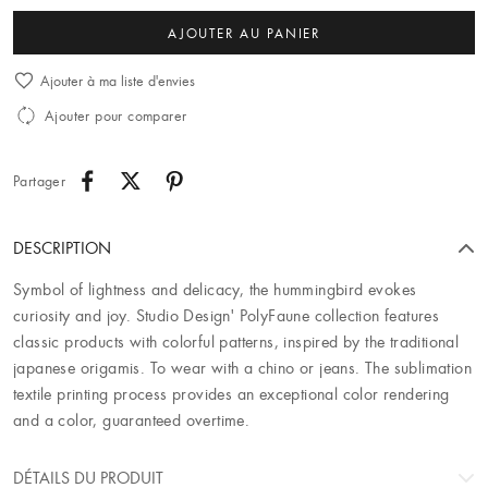
AJOUTER AU PANIER
Ajouter à ma liste d'envies
Ajouter pour comparer
Partager
DESCRIPTION
Symbol of lightness and delicacy, the hummingbird evokes
curiosity and joy. Studio Design' PolyFaune collection features
classic products with colorful patterns, inspired by the traditional
japanese origamis. To wear with a chino or jeans. The sublimation
textile printing process provides an exceptional color rendering
and a color, guaranteed overtime.
DÉTAILS DU PRODUIT