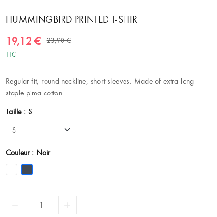
HUMMINGBIRD PRINTED T-SHIRT
19,12 €
23,90 €
TTC
Regular fit, round neckline, short sleeves. Made of extra long
staple pima cotton.
Taille : S
Couleur : Noir

