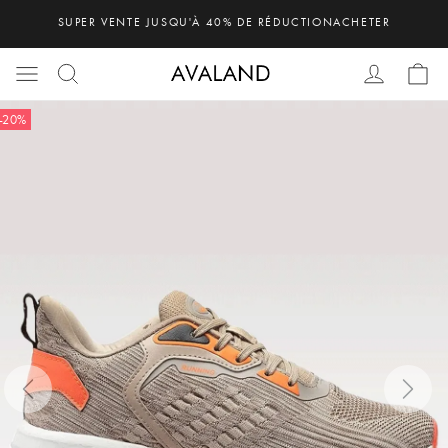
SUPER VENTE JUSQU'À 40% DE RÉDUCTION
ACHETER
-20%
Previous
Next