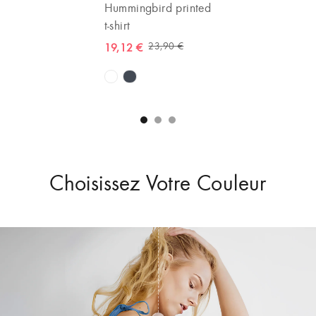
adventure
Hummingbird printed
Mug Today
t-shirt
good day
23,90 €
19,12 €
11,90 €
Choisissez Votre Couleur