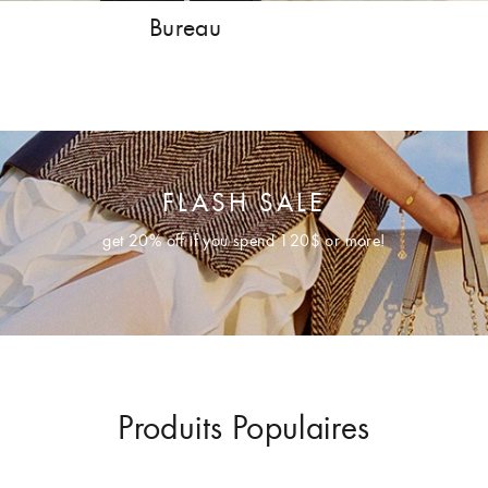
Bureau
FLASH SALE
get
20% off
if you spend 120$ or more!
Produits Populaires