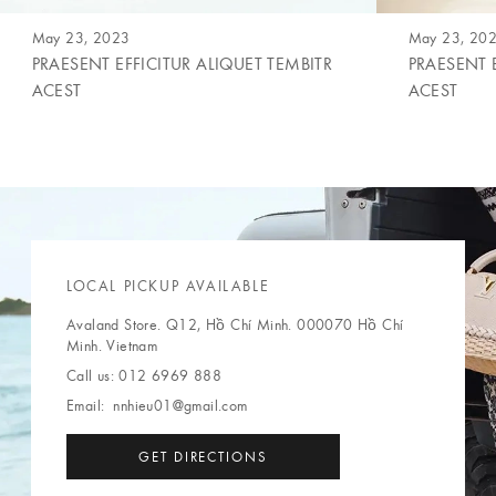
May 23, 2023
May 23, 20
PRAESENT EFFICITUR ALIQUET TEMBITR
PRAESENT 
ACEST
ACEST
LOCAL PICKUP AVAILABLE
Avaland Store. Q12, Hồ Chí Minh. 000070 Hồ Chí
Minh. Vietnam
Call us:
012 6969 888
Email:
nnhieu01@gmail.com
GET DIRECTIONS